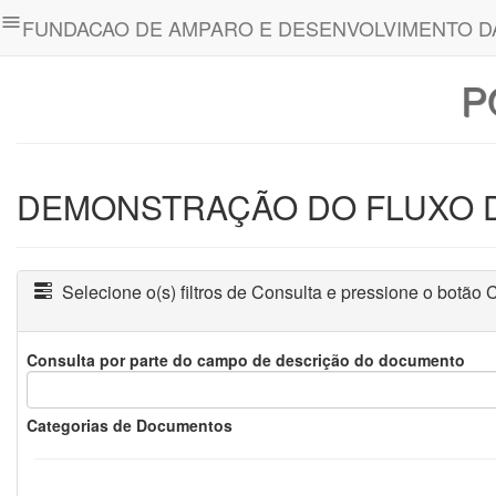
menu
FUNDACAO DE AMPARO E DESENVOLVIMENTO D
P
Principal
Projetos,
Convênios
e
DEMONSTRAÇÃO DO FLUXO DE
Contratos
Repasses
de
Selecione o(s) filtros de Consulta e pressione o bot
Custos
Operacionais
Consulta por parte do campo de descrição do documento
ATIVO
E
PASSIVO
Categorias de Documentos
BALANÇO
PATRIMONIAL